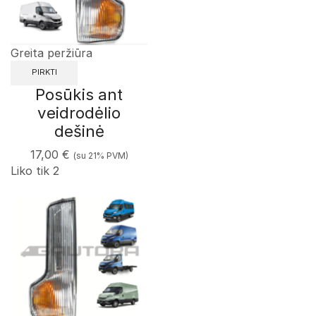
Greita peržiūra
PIRKTI
Posūkis ant
veidrodėlio
dešinė
17,00
€
(su 21% PVM)
Liko tik 2