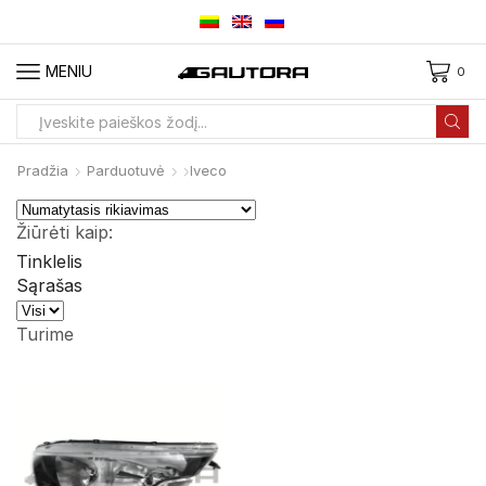
MENIU
0
Paieškos
įvestis
Pradžia
Parduotuvė
Iveco
Žiūrėti kaip:
Tinklelis
Sąrašas
Produktai
viename
Turime
puslapyje