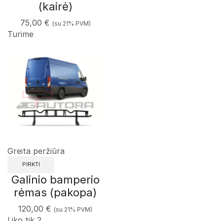
(kairė)
75,00
€
(su 21% PVM)
Turime
Greita peržiūra
PIRKTI
Galinio bamperio
rėmas (pakopa)
120,00
€
(su 21% PVM)
Liko tik 2