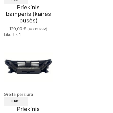
Priekinis
bamperis (kairės
pusės)
120,00
€
(su 21% PVM)
Liko tik 1
Greita peržiūra
PIRKTI
Priekinis