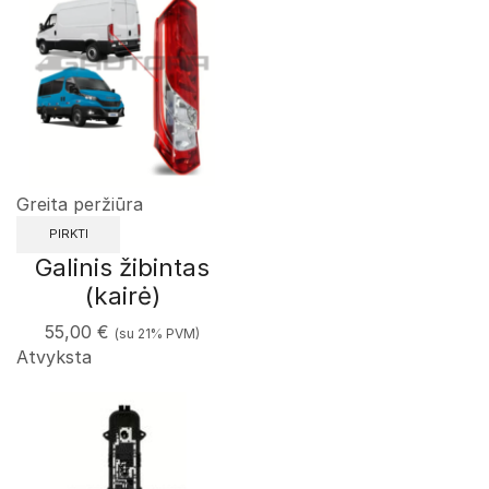
Greita peržiūra
PIRKTI
Galinis žibintas
(kairė)
55,00
€
(su 21% PVM)
Atvyksta