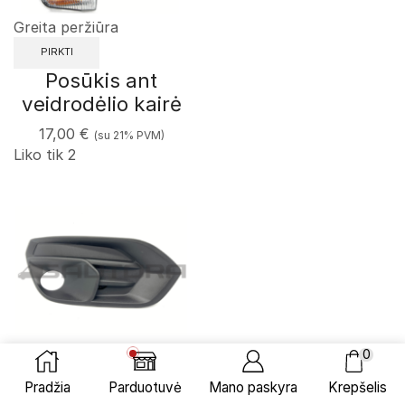
Greita peržiūra
PIRKTI
Posūkis ant
veidrodėlio kairė
17,00
€
(su 21% PVM)
Liko tik 2
0
Greita peržiūra
Pradžia
Parduotuvė
Mano paskyra
Krepšelis
PIRKTI