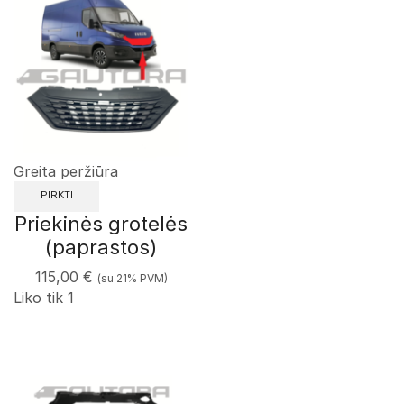
Greita peržiūra
PIRKTI
Priekinės grotelės
(paprastos)
115,00
€
(su 21% PVM)
Liko tik 1