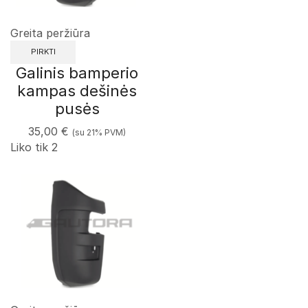
Greita peržiūra
PIRKTI
Galinis bamperio
kampas dešinės
pusės
35,00
€
(su 21% PVM)
Liko tik 2