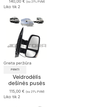
140,00
€
(su 21% PVM)
Liko tik 2
Greita peržiūra
PIRKTI
Veidrodėlis
dešinės pusės
115,00
€
(su 21% PVM)
Liko tik 2