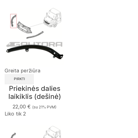
Greita peržiūra
PIRKTI
Priekinės dalies
laikiklis (dešinė)
22,00
€
(su 21% PVM)
Liko tik 2