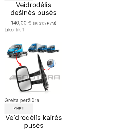
Veidrodėlis
dešinės pusės
140,00
€
(su 21% PVM)
Liko tik 1
Greita peržiūra
PIRKTI
Veidrodėlis kairės
pusės