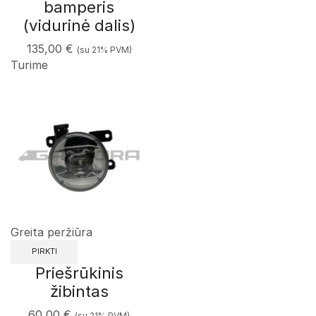
bamperis
(vidurinė dalis)
135,00
€
(su 21% PVM)
Turime
Greita peržiūra
PIRKTI
Priešrūkinis
žibintas
60,00
€
(su 21% PVM)