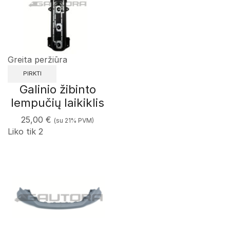
Greita peržiūra
PIRKTI
Galinio žibinto
lempučių laikiklis
25,00
€
(su 21% PVM)
Liko tik 2