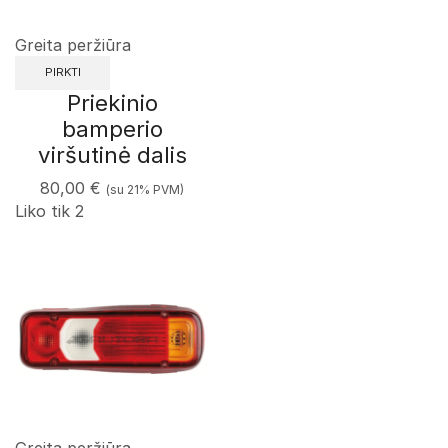
Greita peržiūra
PIRKTI
Priekinio
bamperio
viršutinė dalis
80,00
€
(su 21% PVM)
Liko tik 2
Greita peržiūra