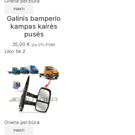
Greita peržiūra
PIRKTI
Galinis bamperio
kampas kairės
pusės
35,00
€
(su 21% PVM)
Liko tik 2
Greita peržiūra
PIRKTI