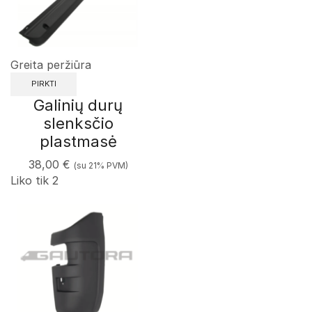
Greita peržiūra
PIRKTI
Galinių durų
slenksčio
plastmasė
38,00
€
(su 21% PVM)
Liko tik 2