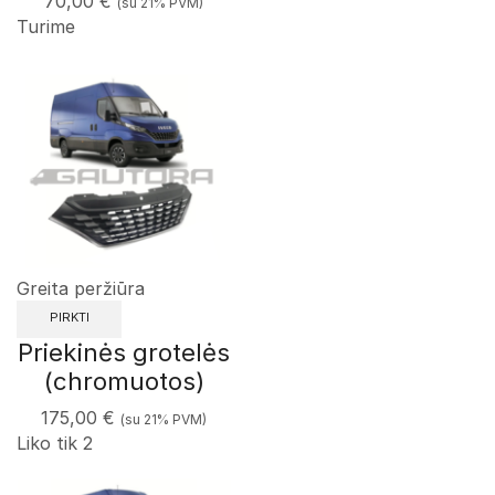
70,00
€
(su 21% PVM)
Turime
Greita peržiūra
PIRKTI
Priekinės grotelės
(chromuotos)
175,00
€
(su 21% PVM)
Liko tik 2