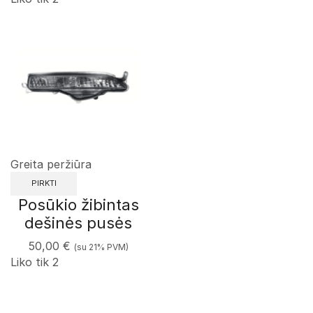
Greita peržiūra
PIRKTI
Posūkio žibintas
dešinės pusės
50,00
€
(su 21% PVM)
Liko tik 2