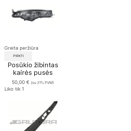
Greita peržiūra
PIRKTI
Posūkio žibintas
kairės pusės
50,00
€
(su 21% PVM)
Liko tik 1