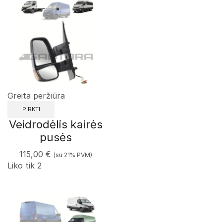
Greita peržiūra
PIRKTI
Veidrodėlis kairės
pusės
115,00
€
(su 21% PVM)
Liko tik 2