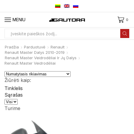
MENIU
0
Paieškos
įvestis
Pradžia
Parduotuvė
Renault
Renault Master Dalys 2010-2019
Renault Master Veidrodėliai Ir Jų Dalys
Renault Master Veidrodėliai
Žiūrėti kaip:
Tinklelis
Sąrašas
Produktai
viename
Turime
puslapyje