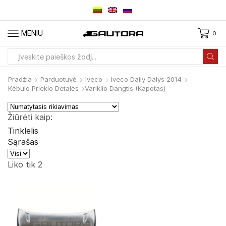
MENIU
0
Paieškos
įvestis
Pradžia
Parduotuvė
Iveco
Iveco Daily Dalys 2014
Kėbulo Priekio Detalės
Variklio Dangtis (kapotas)
Žiūrėti kaip:
Tinklelis
Sąrašas
Produktai
viename
Liko tik 2
puslapyje