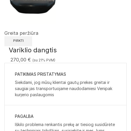
Greita peržiūra
PIRKTI
Variklio dangtis
270,00
€
(su 21% PVM)
PATIKIMAS PRISTATYMAS
Siekdami, jog mūsų klientai gautų prekes greitai ir
saugiai jas transportuojame naudodamiesi Venipak
kurjerio paslaugomis
PAGALBA
Iškilo problema renkantis prekę ar tiesiog susidūrėte
su techniniais trikdžiais, susisiekite ir mes Jums