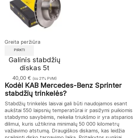
Greita peržiūra
PIRKTI
Galinis stabdžių
diskas 5t
40,00
€
(su 21% PVM)
Kodėl KAB Mercedes-Benz Sprinter
stabdžių trinkelės?
Stabdžių trinkelės laisvai gali būti naudojamos esant
aukštai 550 laipsnių temperatūrai ir pasižymi puikiomis
stabdymo savybėmis, nekelia triukšmo ir yra atsparios
dilimui, kuris užtikrina minimalų 50 000 kilometrų
važiavimo atstumą. Draugiškos diskams, kas leidžia
prailginti disko tarnavimo laiką. Pritaikytos sunkiai