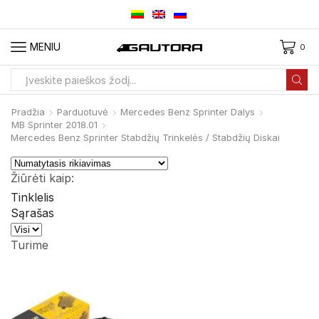
MENIU
0
Paieškos
įvestis
Pradžia
Parduotuvė
Mercedes Benz Sprinter Dalys
MB Sprinter 2018.01
Mercedes Benz Sprinter Stabdžių Trinkelės / Stabdžių Diskai
Žiūrėti kaip:
Tinklelis
Sąrašas
Produktai
viename
Turime
puslapyje