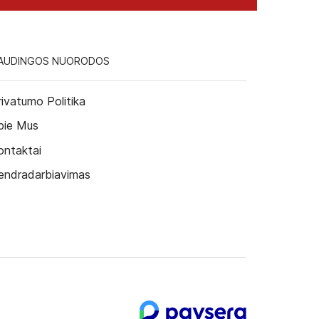
AUDINGOS NUORODOS
rivatumo Politika
pie Mus
ontaktai
endradarbiavimas