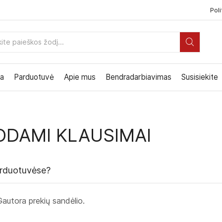
Poli
PAIEŠKOS
ĮVESTIS
ia
Parduotuvė
Apie mus
Bendradarbiavimas
Susisiekite
ODAMI KLAUSIMAI
parduotuvėse?
Gautora prekių sandėlio.