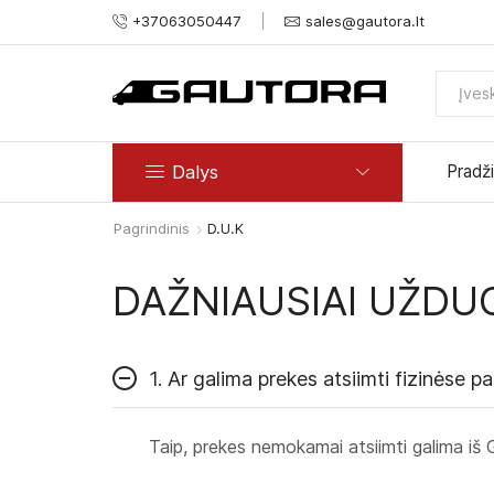
+37063050447
sales@gautora.lt
Dalys
Pradž
Pagrindinis
D.U.K
DAŽNIAUSIAI UŽDU
1. Ar galima prekes atsiimti fizinėse 
Taip, prekes nemokamai atsiimti galima iš 