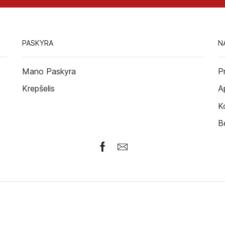
PASKYRA
N
Mano Paskyra
P
Krepšelis
A
K
B
Facebook
Email