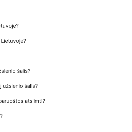
etuvoje?
 Lietuvoje?
žsienio šalis?
į užsienio šalis?
 paruoštos atsiimti?
s?