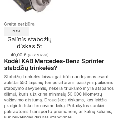
Greita peržiūra
PIRKTI
Galinis stabdžių
diskas 5t
40,00
€
(su 21% PVM)
Kodėl KAB Mercedes-Benz Sprinter
stabdžių trinkelės?
Stabdžių trinkelės laisvai gali būti naudojamos esant
aukštai 550 laipsnių temperatūrai ir pasižymi puikiomis
stabdymo savybėmis, nekelia triukšmo ir yra atsparios
dilimui, kuris užtikrina minimalų 50 000 kilometrų
važiavimo atstumą. Draugiškos diskams, kas leidžia
prailginti disko tarnavimo laiką. Pritaikytos sunkiai
pakrautoms transporto priemonėm, ar kalnų keliams,
kur reikalingas dažnas stabdymas.