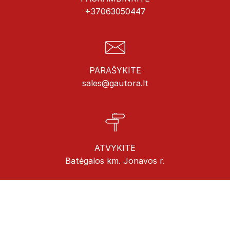
+37063050447
PARAŠYKITE
sales@gautora.lt
ATVYKITE
Batėgalos km. Jonavos r.