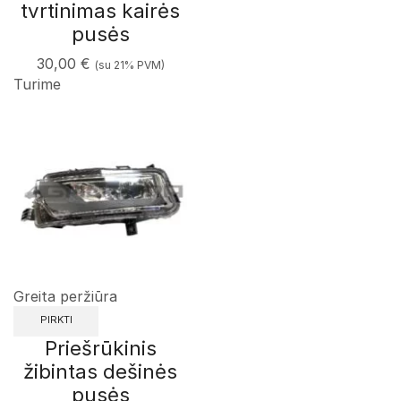
tvrtinimas kairės
pusės
30,00
€
(su 21% PVM)
Turime
Greita peržiūra
PIRKTI
Priešrūkinis
žibintas dešinės
pusės