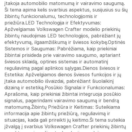
įtakoja automobilio matomumą ir vairavimo saugumą.
Ši tema apima kelis svarbius aspektus, susijusius su šių
žibintų funkcionalumu, technologijomis ir
priežiūra.LED Technologija ir Efektyvumas:
Apžvelgiamas Volkswagen Crafter modelio priekinių
žibintų naudojimas LED technologijos, pabrėžiant jų
efektyvumą, ilgaamžiškumą ir šviesos kokybę.Optinės
Sistemos ir Saugumas: Pabrėžiama, kaip priekiniai
žibintai prisideda prie vairavimo saugumo, aptariant
šviesos sklaidą, optines sistemas ir automatinį
reguliavimą pagal aplinkos sąlygas.Dienos šviesos ir
Estetika: Apžvelgiamos dienos šviesos funkcijos ir jų
įtaka automobilio išvaizdai, pabrėžiant šiuolaikinį
dizainą ir estetiką.Posūkio Signalai ir Funkcionalumas:
Aprašoma, kaip priekiniai žibintai integruoja posūkio
signalus, pagerindami vairavimo saugumą ir bendrą
matomumą.Žibintų Priežiūra ir Keitimas: Suteikiama
informacija apie žibintų priežiūrą, reguliavimą ir
situacijas, kada gali prireikti jų keitimo.Ši tema suteikia
įžvalgą į svarbius Volkswagen Crafter priekinių žibintų