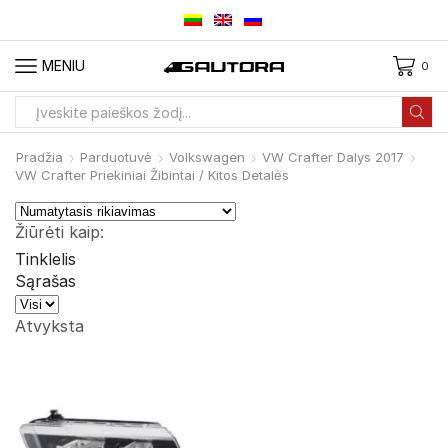
MENIU
0
Paieškos
įvestis
Pradžia
Parduotuvė
Volkswagen
VW Crafter Dalys 2017
VW Crafter Priekiniai Žibintai / Kitos Detalės
Žiūrėti kaip:
Tinklelis
Sąrašas
Produktai
viename
Atvyksta
puslapyje