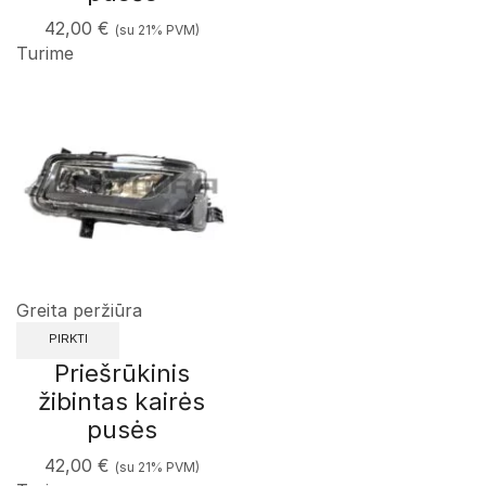
42,00
€
(su 21% PVM)
Turime
Greita peržiūra
PIRKTI
Priešrūkinis
žibintas kairės
pusės
42,00
€
(su 21% PVM)