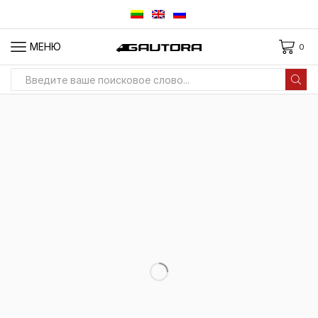
МЕНЮ
0
Вход
для
поиска