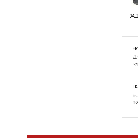
ЗАД
Н
Дл
ку
П
Ес
по