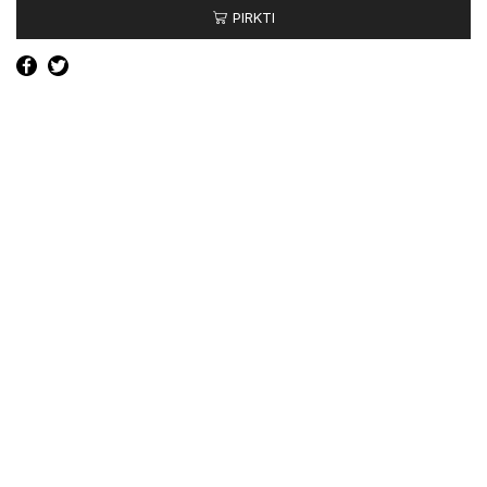
PIRKTI
stabdžių
trinkelės