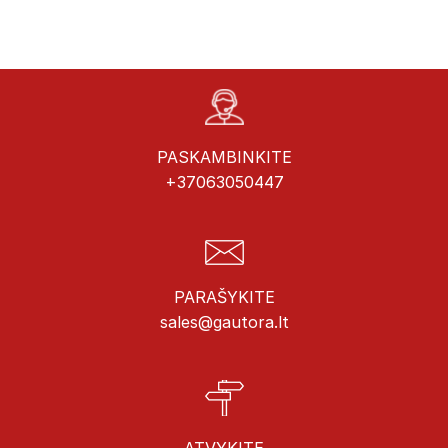
PASKAMBINKITE
+37063050447
PARAŠYKITE
sales@gautora.lt
ATVYKITE