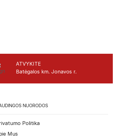
ATVYKITE
Batėgalos km. Jonavos r.
AUDINGOS NUORODOS
rivatumo Politika
pie Mus