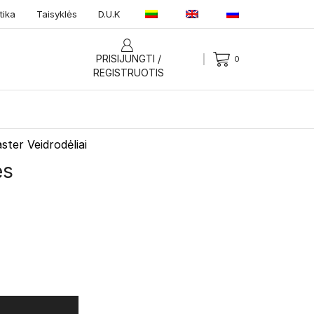
tika
Taisyklės
D.U.K
PRISIJUNGTI /
0
REGISTRUOTIS
ter Veidrodėliai
ės