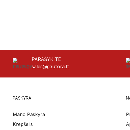
PARAŠYKITE
sales@gautora.lt
PASKYRA
N
Mano Paskyra
P
Krepšelis
A