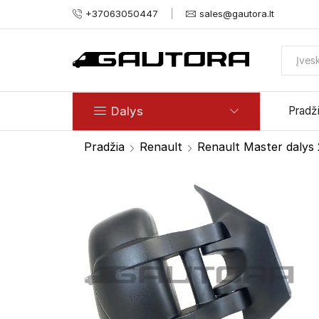
+37063050447
sales@gautora.lt
Dalys
Pradž
Pradžia
Renault
Renault Master dalys