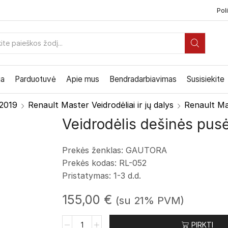
Poli
PAIEŠKOS
ĮVESTIS
ia
Parduotuvė
Apie mus
Bendradarbiavimas
Susisiekite
 2019
Renault Master Veidrodėliai ir jų dalys
Renault Mas
Veidrodėlis dešinės pus
Prekės ženklas: GAUTORA
Prekės kodas: RL-052
Pristatymas: 1-3 d.d.
155,00
€
(su 21% PVM)
produkto
PIRKTI