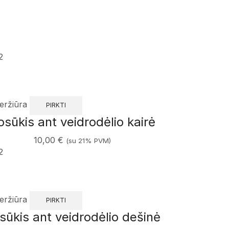
2
eržiūra
PIRKTI
osūkis ant veidrodėlio kairė
10,00
€
(su 21% PVM)
2
eržiūra
PIRKTI
sūkis ant veidrodėlio dešinė