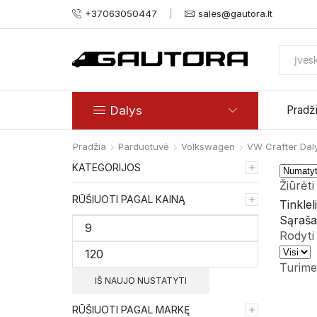
+37063050447
sales@gautora.lt
Dalys
Pradž
Pradžia
Parduotuvė
Volkswagen
VW Crafter Dal
KATEGORIJOS
Žiūrėti
RŪŠIUOTI PAGAL KAINĄ
Tinklel
Sąraša
Rodyti
Produk
vienam
Turime
puslap
IŠ NAUJO NUSTATYTI
RŪŠIUOTI PAGAL MARKĘ