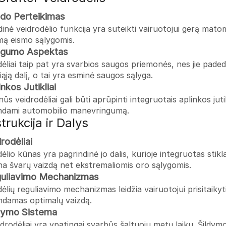
zdo Perteikimas
inė veidrodėlio funkcija yra suteikti vairuotojui gerą mat
ą eismo sąlygomis.
ugumo Aspektas
ėliai taip pat yra svarbios saugos priemonės, nes jie padeda
iąją dalį, o tai yra esminė saugos sąlyga.
inkos Jutikliai
s veidrodėliai gali būti aprūpinti integruotais aplinkos jutikli
ndami automobilio manevringumą.
trukcija ir Dalys
drodėliai
ėlio kūnas yra pagrindinė jo dalis, kurioje integruotas stikl
ina švarų vaizdą net ekstremaliomis oro sąlygomis.
guliavimo Mechanizmas
ėlių reguliavimo mechanizmas leidžia vairuotojui prisitaik
indamas optimalų vaizdą.
ldymo Sistema
eidrodėliai yra ypatingai svarbūs šaltuoju metų laiku. Šildym