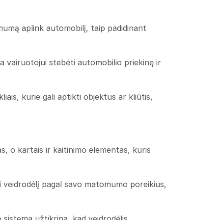
omumą aplink automobilį, taip padidinant
 vairuotojui stebėti automobilio priekinę ir
ais, kurie gali aptikti objektus ar kliūtis,
as, o kartais ir kaitinimo elementas, kuris
yti veidrodėlį pagal savo matomumo poreikius,
o sistema užtikrina, kad veidrodėlis