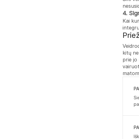
nesusi
4. Sig
Kai kur
integru
Prie
Veidrod
kitų ne
prie jo
vairuot
matomu
PA
Si
pa
P
Iš