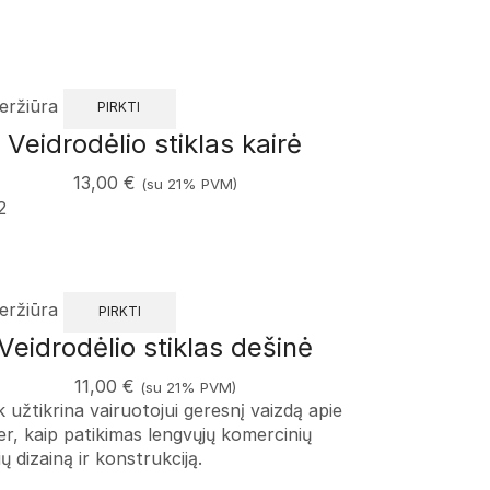
eržiūra
PIRKTI
Veidrodėlio stiklas kairė
13,00
€
(su 21% PVM)
2
eržiūra
PIRKTI
Veidrodėlio stiklas dešinė
11,00
€
(su 21% PVM)
k užtikrina vairuotojui geresnį vaizdą apie
r, kaip patikimas lengvųjų komercinių
 dizainą ir konstrukciją.