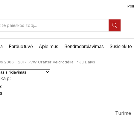
Poli
PAIEŠKOS
ĮVESTIS
ia
Parduotuvė
Apie mus
Bendradarbiavimas
Susisiekite
ys 2006 - 2017
VW Crafter Veidrodėliai Ir Jų Dalys
 kaip:
is
s
tai
e
Turime
yje