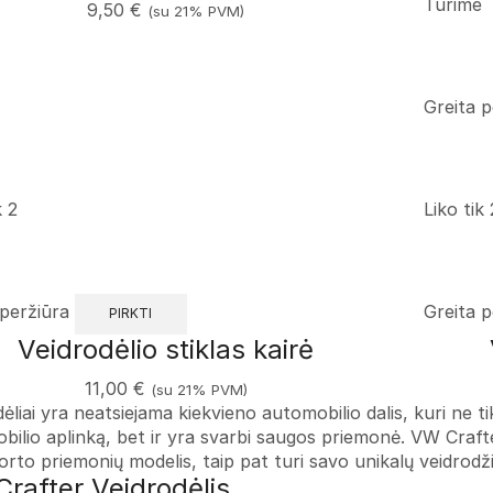
Turime
9,50
€
(su 21% PVM)
Greita p
k 2
Liko tik 
 peržiūra
Greita p
PIRKTI
Veidrodėlio stiklas kairė
11,00
€
(su 21% PVM)
ėliai yra neatsiejama kiekvieno automobilio dalis, kuri ne ti
bilio aplinką, bet ir yra svarbi saugos priemonė. VW Crafte
rto priemonių modelis, taip pat turi savo unikalų veidrodžių
rafter Veidrodėlis