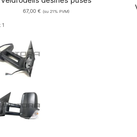
Veidrodėlis dešinės pusės
67,00
€
(su 21% PVM)
k 1