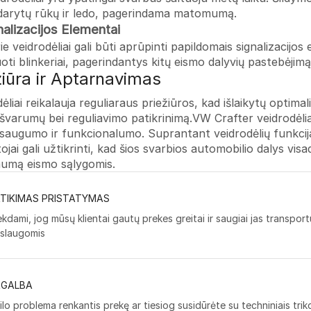
darytų rūkų ir ledo, pagerindama matomumą.
nalizacijos Elementai
ie veidrodėliai gali būti aprūpinti papildomais signalizacijo
oti blinkeriai, pagerindantys kitų eismo dalyvių pastebėjimą
žiūra ir Aptarnavimas
ėliai reikalauja reguliaraus priežiūros, kad išlaikytų optima
švarumų bei reguliavimo patikrinimą.VW Crafter veidrodėliai
 saugumo ir funkcionalumo. Suprantant veidrodėlių funkcijas
ojai gali užtikrinti, kad šios svarbios automobilio dalys vis
mą eismo sąlygomis.
TIKIMAS PRISTATYMAS
ekdami, jog mūsų klientai gautų prekes greitai ir saugiai jas transpo
slaugomis
AGALBA
kilo problema renkantis prekę ar tiesiog susidūrėte su techniniais tri