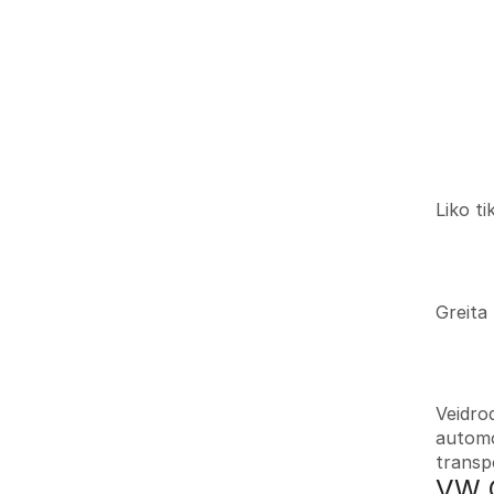
Liko ti
Greita
Veidrod
automo
transpo
VW C