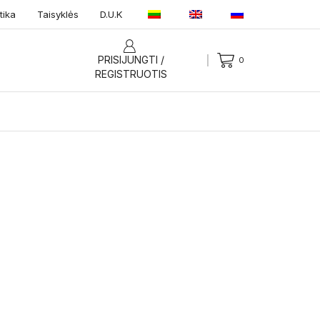
tika
Taisyklės
D.U.K
PRISIJUNGTI /
0
REGISTRUOTIS