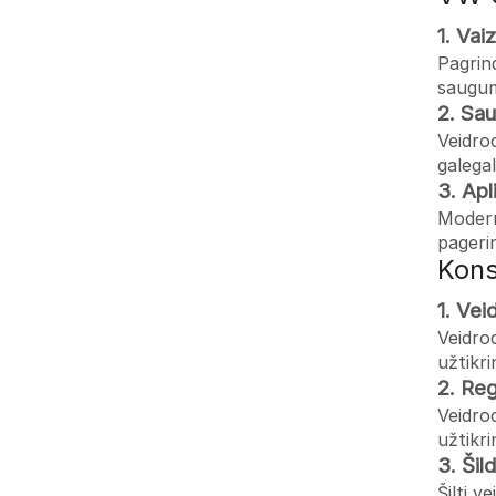
1. Vai
Pagrind
saugum
2. Sa
Veidrod
galegal
3. Apl
Modernū
pageri
Kons
1. Vei
Veidrod
užtikr
2. Re
Veidrod
užtikr
3. Ši
Šilti v