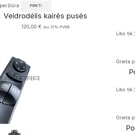
 peržiūra
PIRKTI
Veidrodėlis kairės pusės
120,00
€
(su 21% PVM)
Liko tik 
Greita p
P
Liko tik 
Greita p
Po