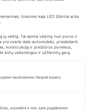
s elementais, tokiomis kaip LED žibintai arba
.
lią jų veiklą. Tai apima valymą nuo purvo ir
 yra svarbi dalis automobilio, prisidedanti
, konstrukciją ir priežiūros poreikius,
ada būtų veiksmingos ir užtikrintų gerą
rtuojame naudodamiesi Venipak kurjerio
kdžiais, susisiekite ir mes Jums pagelbėsime