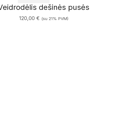
Veidrodėlis dešinės pusės
120,00
€
(su 21% PVM)