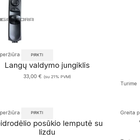
 peržiūra
PIRKTI
Langų valdymo jungiklis
33,00
€
(su 21% PVM)
Turime
 peržiūra
Greita p
PIRKTI
idrodėlio posūkio lemputė su
lizdu