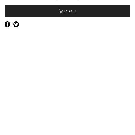
Veidrodėlio
PIRKTI
stiklas
kairė