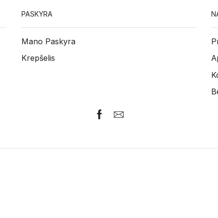
PASKYRA
N
Mano Paskyra
P
Krepšelis
A
K
B
Facebook
Email