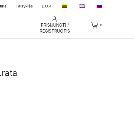
tika
Taisyklės
D.U.K
PRISIJUNGTI /
0
REGISTRUOTIS
.rata