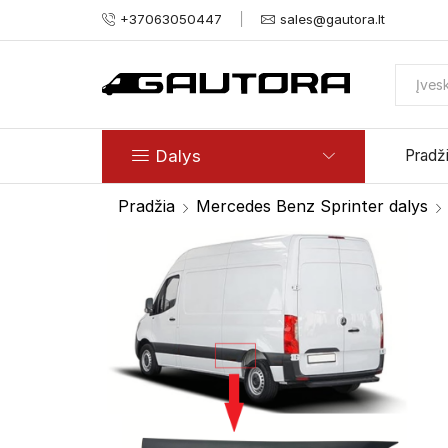
+37063050447
sales@gautora.lt
Dalys
Pradž
Pradžia
Mercedes Benz Sprinter dalys