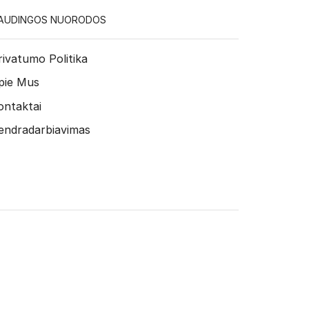
AUDINGOS NUORODOS
rivatumo Politika
pie Mus
ontaktai
endradarbiavimas