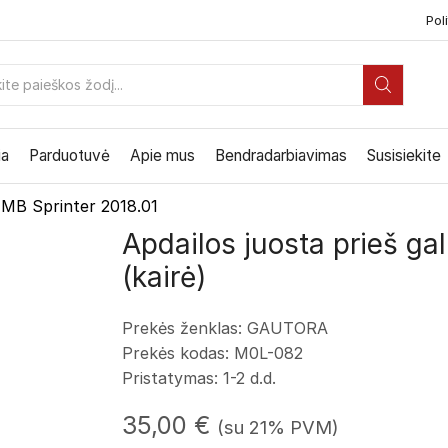
Poli
PAIEŠKOS
ĮVESTIS
ia
Parduotuvė
Apie mus
Bendradarbiavimas
Susisiekite
MB Sprinter 2018.01
Apdailos juosta prieš gal
(kairė)
Prekės ženklas: GAUTORA
Prekės kodas:
M0L-082
Pristatymas: 1-2 d.d.
35,00
€
(su 21% PVM)