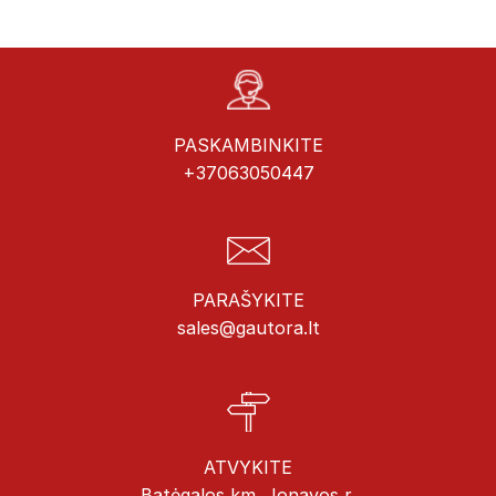
PASKAMBINKITE
+37063050447
PARAŠYKITE
sales@gautora.lt
ATVYKITE
Batėgalos km. Jonavos r.