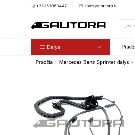
+37063050447
sales@gautora.lt
Dalys
Pradž
Pradžia
Mercedes Benz Sprinter dalys