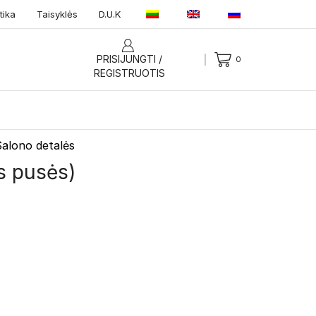
tika
Taisyklės
D.U.K
PRISIJUNGTI /
0
REGISTRUOTIS
alono detalės
s pusės)