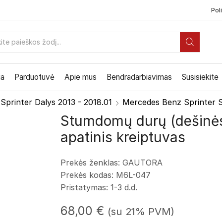
Poli
PAIEŠKOS
ĮVESTIS
ia
Parduotuvė
Apie mus
Bendradarbiavimas
Susisiekite
Sprinter Dalys 2013 - 2018.01
Mercedes Benz Sprinter S
Stumdomų durų (dešinė
apatinis kreiptuvas
Prekės ženklas: GAUTORA
Prekės kodas: M6L-047
Pristatymas: 1-3 d.d.
68,00
€
(su 21% PVM)