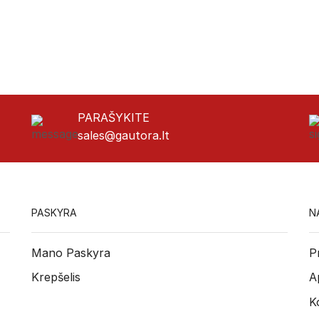
PARAŠYKITE
sales@gautora.lt
PASKYRA
N
Mano Paskyra
P
Krepšelis
A
K