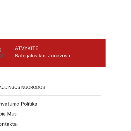
ATVYKITE
Batėgalos km. Jonavos r.
AUDINGOS NUORODOS
rivatumo Politika
pie Mus
ontaktai