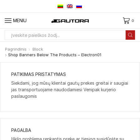
MENIU
0
Paieškos
įvestis
Pagrindinis
Block
Shop Banners Below The Products – Electron01
PATIKIMAS PRISTATYMAS
Siekdami, jog mūsų klientai gautų prekes greitai ir saugiai
jas transportuojame naudodamiesi Venipak kurjerio
paslaugomis
PAGALBA
Iškilo problema renkantis prekę ar tiesiog susidūrėte su