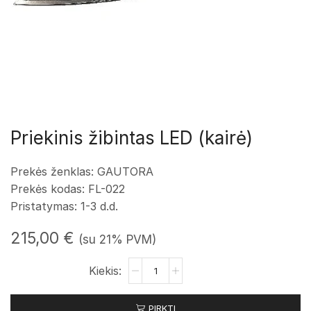
Priekinis žibintas LED (kairė)
Prekės ženklas: GAUTORA
Prekės kodas: FL-022
Pristatymas: 1-3 d.d.
215,00
€
(su 21% PVM)
produkto
kiekis:
Priekinis
PIRKTI
žibintas