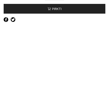
Priekinis
PIRKTI
žibintas
dešinės
pusės