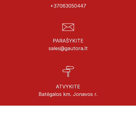
+37063050447
PARAŠYKITE
sales@gautora.lt
ATVYKITE
Batėgalos km. Jonavos r.