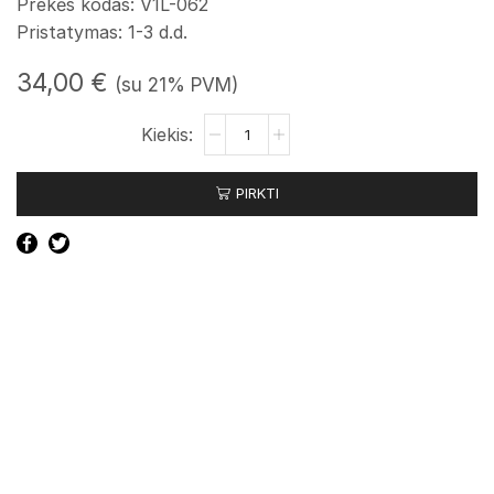
Prekės kodas: V1L-062
Pristatymas: 1-3 d.d.
34,00
€
(su 21% PVM)
produkto
kiekis:
Galinis
PIRKTI
žibintas
dešinės
pusės