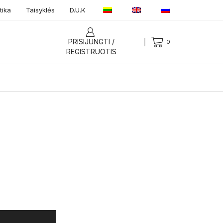
tika
Taisyklės
D.U.K
PRISIJUNGTI /
0
REGISTRUOTIS