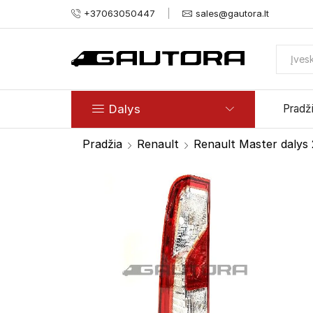
+37063050447
sales@gautora.lt
Dalys
Pradž
Pradžia
Renault
Renault Master dalys