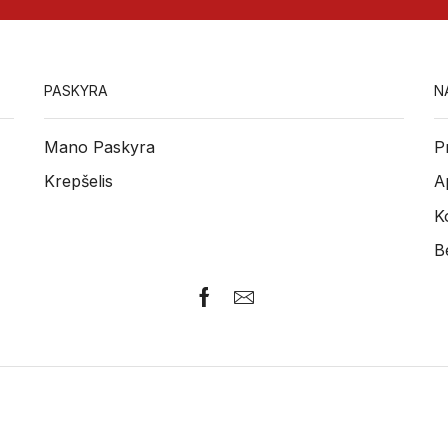
PASKYRA
N
Mano Paskyra
P
Krepšelis
A
K
B
Facebook
Email