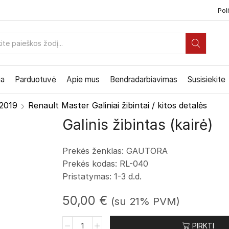
Poli
PAIEŠKOS
ĮVESTIS
ia
Parduotuvė
Apie mus
Bendradarbiavimas
Susisiekite
 2019
Renault Master Galiniai žibintai / kitos detalės
Galinis žibintas (kairė)
Prekės ženklas: GAUTORA
Prekės kodas: RL-040
Pristatymas: 1-3 d.d.
50,00
€
(su 21% PVM)
produkto
PIRKTI