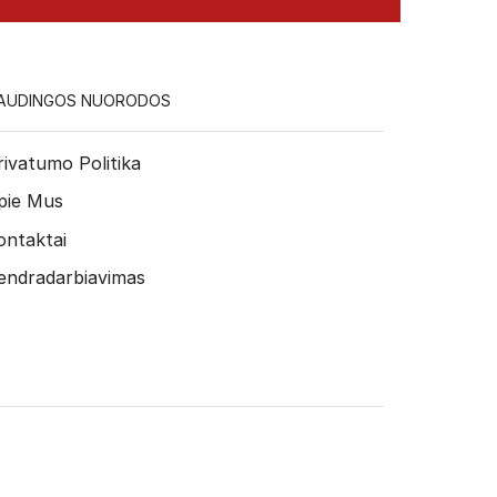
AUDINGOS NUORODOS
rivatumo Politika
pie Mus
ontaktai
endradarbiavimas