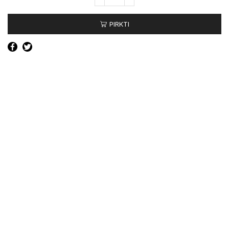
kiekis:
Galinis
PIRKTI
lankstas
(Apatinis,
dešinės
pusės)