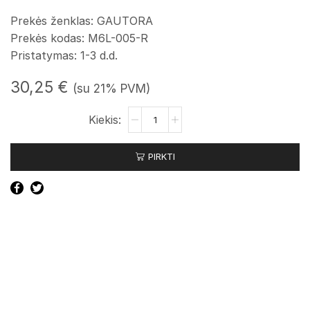
Prekės ženklas: GAUTORA
Prekės kodas: M6L-005-R
Pristatymas: 1-3 d.d.
30,25
€
(su 21% PVM)
produkto
kiekis:
Bamperio
PIRKTI
tvirtinimas
prie
rėmo
dešinės
pusės