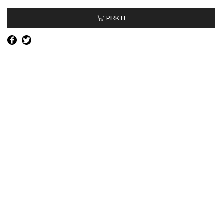
Bamperio
PIRKTI
grotelės