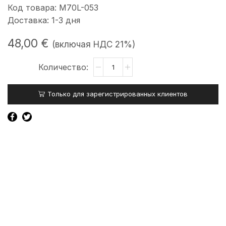
Код товара: M70L-053
Доставка: 1-3 дня
48,00
€
(включая НДС 21%)
Количество
товара
Galinis
Только для зарегистрированных клиентов
lankstas
(Apatinis,
kairės
pusės)