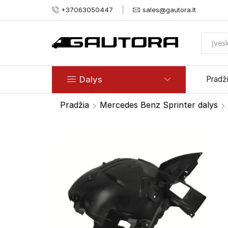
+37063050447
sales@gautora.lt
Dalys
Pradž
Pradžia
Mercedes Benz Sprinter dalys