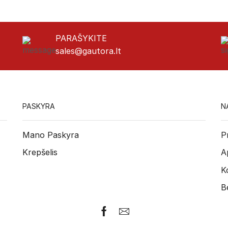
PARAŠYKITE
sales@gautora.lt
PASKYRA
N
Mano Paskyra
P
Krepšelis
A
K
B
Facebook
Email