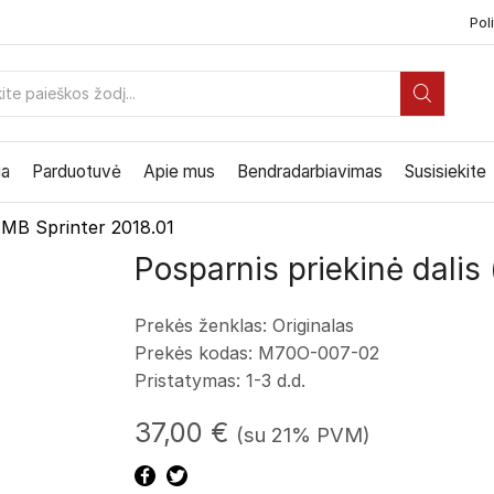
Poli
PAIEŠKOS
ĮVESTIS
ia
Parduotuvė
Apie mus
Bendradarbiavimas
Susisiekite
MB Sprinter 2018.01
Posparnis priekinė dalis 
Prekės ženklas: Originalas
Prekės kodas:
M70O-007-02
Pristatymas: 1-3 d.d.
37,00
€
(su 21% PVM)