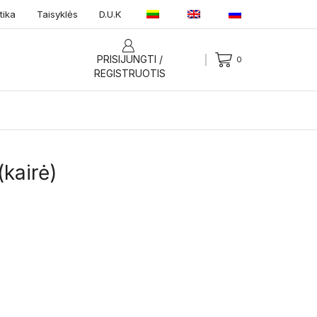
tika
Taisyklės
D.U.K
PRISIJUNGTI /
0
REGISTRUOTIS
(kairė)