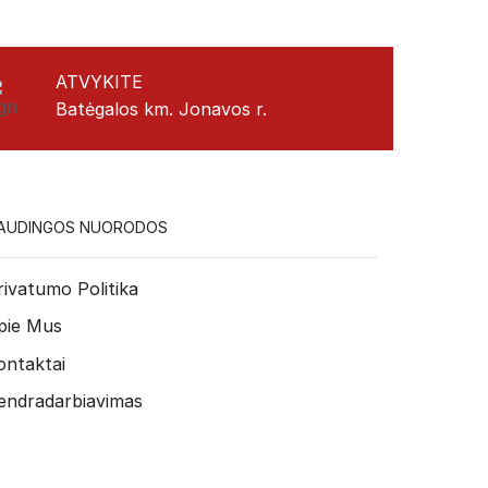
ATVYKITE
Batėgalos km. Jonavos r.
AUDINGOS NUORODOS
rivatumo Politika
pie Mus
ontaktai
endradarbiavimas