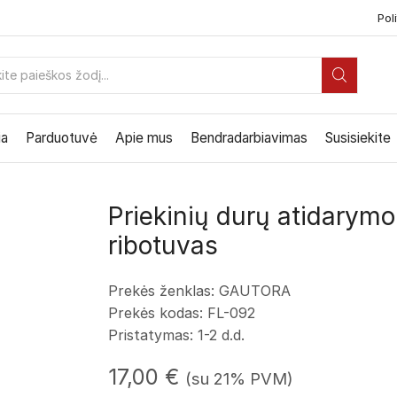
Poli
PAIEŠKOS
ĮVESTIS
ia
Parduotuvė
Apie mus
Bendradarbiavimas
Susisiekite
Priekinių durų atidarymo
ribotuvas
Prekės ženklas: GAUTORA
Prekės kodas: FL-092
Pristatymas: 1-2 d.d.
17,00
€
(su 21% PVM)