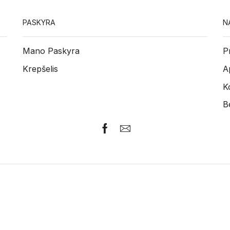
PASKYRA
N
Mano Paskyra
P
Krepšelis
A
K
B
Facebook
Email