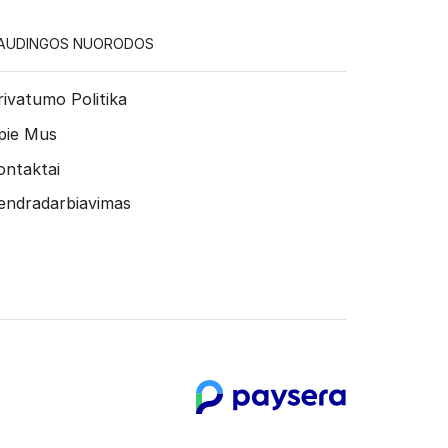
AUDINGOS NUORODOS
rivatumo Politika
pie Mus
ontaktai
endradarbiavimas