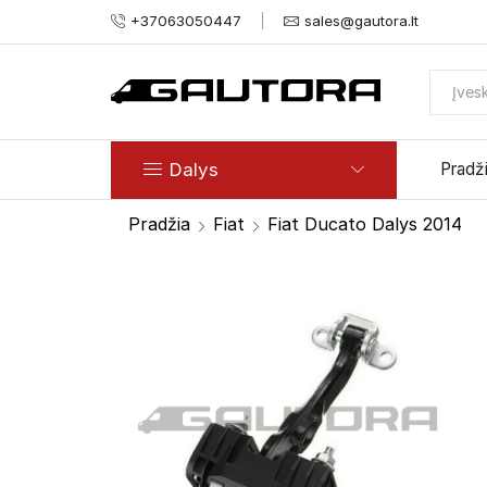
+37063050447
sales@gautora.lt
Dalys
Pradž
Pradžia
Fiat
Fiat Ducato Dalys 2014