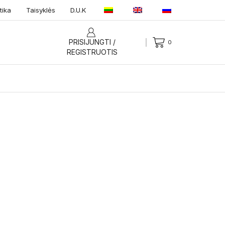
tika
Taisyklės
D.U.K
PRISIJUNGTI /
0
REGISTRUOTIS